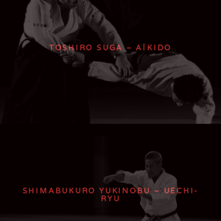
TOSHIRO SUGA – AÏKIDO
SHIMABUKURO YUKINOBU – UECHI-
RYU