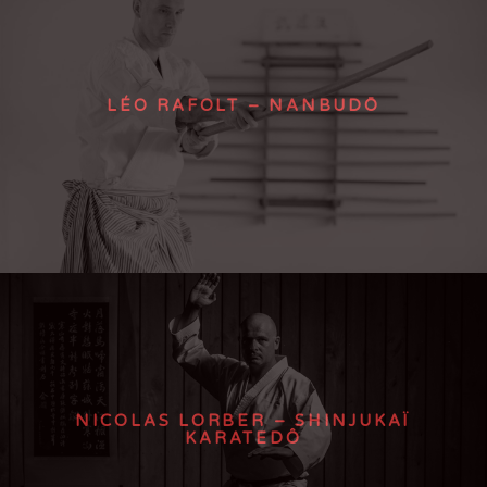
LÉO RAFOLT – NANBUDŌ
NICOLAS LORBER – SHINJUKAÏ
KARATEDÔ